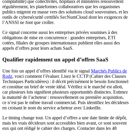
comptabilité) que collectivités, hôpitaux et ministères renouvellent
régulièrement, les plateformes collaboratives que les organismes
publics migrent en masse vers des solutions cloud souveraines, et les
outils de cybersécurité certifiés SecNumCloud dont les exigences de
l’ANSSI ne font que croître.
Ce signal concerne aussi les entreprises privées soumises à des
obligations de mise en concurrence : grandes entreprises, ETI
cotées, filiales de groupes internationaux publient elles aussi des
appels d’offres pour leurs achats SaaS.
Qualifier rapidement un appel d’offres SaaS
Une fois un appel d’offres identifié via le signal
Marchés Publics de
Rodz
, voici comment l’évaluer. Lisez le CCTP (Cahier des Clauses
Techniques Particulières) : il décrit précisément le besoin fonctionnel
et constitue un brief de vente idéal. Vérifiez si le marché est alloti,
car plusieurs lots signifient plusieurs opportunités distinctes. Estimez
la maturité de l’acheteur : renouvellement ou première acquisition,
ce n’est pas le même travail commercial. Puis identifiez les décideurs
en croisant le nom du service acheteur avec LinkedIn.
Le timing change tout. Un appel d’offres a une date limite de dépôt,
mais les vrais décideurs sont accessibles bien avant, ce sont souvent
eux qui ont rédigé le cahier des charges. Contacter dans les 48