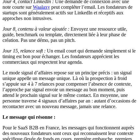
Jour 4, contact LinkedIn :
Une demande de connexion avec une
note courte sur
Waalaxy
peut compléter l’email. Les fondateurs de
startups sont généralement actifs sur LinkedIn et réceptifs aux
approches non intrusives.
Jour 8, contenu à valeur ajoutée :
Envoyez une ressource utile,
guide, benchmark ou template, directement liée à leur phase de
création. Pas une démo, pas un pitch.
Jour 15, relance soft :
Un email court qui demande simplement si le
timing est bon pour échanger. Les fondateurs apprécient les
commerciaux qui respectent leur agenda.
Le mode signal d’affaires repose sur un principe précis : un signal
unique appelle un message unique. Là où la prospection à froid
s’appuie sur 4 à 7 relances pour compenser l’absence de contexte,
l’approche par signal envoie un message au bon moment, puis
attend le prochain signal sur le même contact. En moyenne, une
personne traverse 4 signaux d’affaires par an : autant d’occasions de
recontacter avec un nouveau message, jamais une relance.
Le message qui résonne :
Pour le SaaS B2B en France, les messages qui fonctionnent auprès
des nouveaux fondateurs sont ceux qui reconnaissent leur contexte
spécifique (levée de fonds en cours, première embauche, premiers