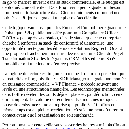
sa go-to-market, investit dans sa stack commerciale, et le budget est
débloqué. Une offre de « Data Engineer » peut signaler un besoin
imminent en infrastructure data. Cinq recrutements commerciaux
publiés en 30 jours signalent une phase d’accélération.
Cette logique vaut aussi pour les Fintech et l’immobilier. Quand une
néobanque B2B publie une offre pour un « Compliance Officer
DORA » peu après sa création, c’est le signal que cette entreprise
cherche à renforcer sa stack de conformité réglementaire, une
opportunité directe pour les éditeurs de solutions RegTech. Quand
une proptech fraîchement immatriculée recrute un « Chef de Projet
Transformation SI », les intégrateurs CRM et les éditeurs SaaS
immobilier ont une fenêtre d’entrée précise.
La logique de lecture est toujours la même. Le titre du poste indique
la maturité de l’organisation : « SDR Manager » signale une montée
en puissance commerciale, « VP Finance » précède souvent une
levée ou une structuration financière. Les technologies mentionnées
dans l’offre révèlent les outils déjà en place et, par déduction, ceux
qui manquent. Le volume de recrutements simultanés indique la
phase de croissance : une entreprise qui publie 5 à 10 offres en
même temps est en pleine accélération, c’est le moment d’entrer en
contact avant que l’organisation ne soit surchargée.
Pour automatiser cette veille sans passer des heures sur LinkedIn ou