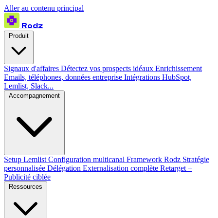
Aller au contenu principal
Rodz
Produit
Signaux d'affaires
Détectez vos prospects idéaux
Enrichissement
Emails, téléphones, données entreprise
Intégrations
HubSpot,
Lemlist, Slack...
Accompagnement
Setup Lemlist
Configuration multicanal
Framework Rodz
Stratégie
personnalisée
Délégation
Externalisation complète
Retarget +
Publicité ciblée
Ressources