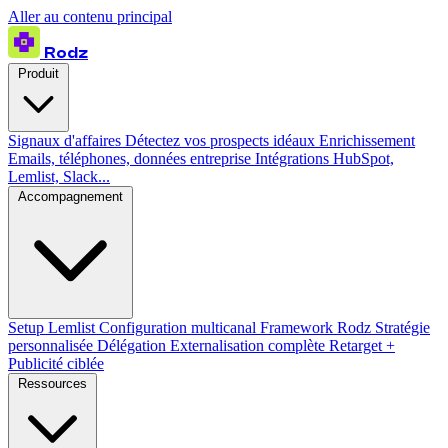
Aller au contenu principal
Rodz
Produit
Signaux d'affaires
Détectez vos prospects idéaux
Enrichissement
Emails, téléphones, données entreprise
Intégrations
HubSpot,
Lemlist, Slack...
Accompagnement
Setup Lemlist
Configuration multicanal
Framework Rodz
Stratégie
personnalisée
Délégation
Externalisation complète
Retarget +
Publicité ciblée
Ressources