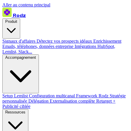
Aller au contenu principal
Rodz
Produit
Signaux d'affaires
Détectez vos prospects idéaux
Enrichissement
Emails, téléphones, données entreprise
Intégrations
HubSpot,
Lemlist, Slack...
Accompagnement
Setup Lemlist
Configuration multicanal
Framework Rodz
Stratégie
personnalisée
Délégation
Externalisation complète
Retarget +
Publicité ciblée
Ressources