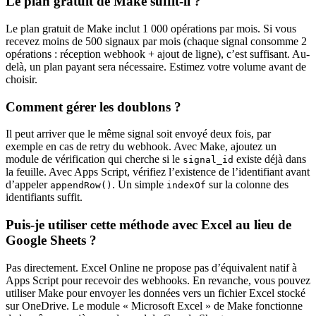
Le plan gratuit de Make suffit-il ?
Le plan gratuit de Make inclut 1 000 opérations par mois. Si vous
recevez moins de 500 signaux par mois (chaque signal consomme 2
opérations : réception webhook + ajout de ligne), c’est suffisant. Au-
delà, un plan payant sera nécessaire. Estimez votre volume avant de
choisir.
Comment gérer les doublons ?
Il peut arriver que le même signal soit envoyé deux fois, par
exemple en cas de retry du webhook. Avec Make, ajoutez un
module de vérification qui cherche si le
existe déjà dans
signal_id
la feuille. Avec Apps Script, vérifiez l’existence de l’identifiant avant
d’appeler
. Un simple
sur la colonne des
appendRow()
indexOf
identifiants suffit.
Puis-je utiliser cette méthode avec Excel au lieu de
Google Sheets ?
Pas directement. Excel Online ne propose pas d’équivalent natif à
Apps Script pour recevoir des webhooks. En revanche, vous pouvez
utiliser Make pour envoyer les données vers un fichier Excel stocké
sur OneDrive. Le module « Microsoft Excel » de Make fonctionne