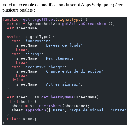
Voici un exemple de modification du script Apps Script pour gérer
plusieurs onglets :
function
 getTargetSheet
(
signalType
) {
  var
 ss 
=
 SpreadsheetApp.
getActiveSpreadsheet
();
  var
 sheetName;
  switch
 (signalType) {
    case
 'fundraising'
:
      sheetName 
=
 'Levées de fonds'
;
      break
;
    case
 'hiring'
:
      sheetName 
=
 'Recrutements'
;
      break
;
    case
 'executive_change'
:
      sheetName 
=
 'Changements de direction'
;
      break
;
    default
:
      sheetName 
=
 'Autres signaux'
;
  }
  var
 sheet 
=
 ss.
getSheetByName
(sheetName);
  if
 (
!
sheet) {
    sheet 
=
 ss.
insertSheet
(sheetName);
    sheet.
appendRow
([
'Date'
, 
'Type de signal'
, 
'Entrepr
  }
  return
 sheet;
}