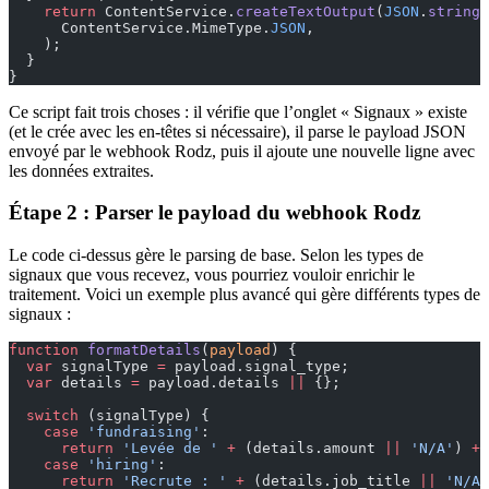
    return
 ContentService.
createTextOutput
(
JSON
.
stringi
      ContentService.MimeType.
JSON
,
    );
  }
}
Ce script fait trois choses : il vérifie que l’onglet « Signaux » existe
(et le crée avec les en-têtes si nécessaire), il parse le payload JSON
envoyé par le webhook Rodz, puis il ajoute une nouvelle ligne avec
les données extraites.
Étape 2 : Parser le payload du webhook Rodz
Le code ci-dessus gère le parsing de base. Selon les types de
signaux que vous recevez, vous pourriez vouloir enrichir le
traitement. Voici un exemple plus avancé qui gère différents types de
signaux :
function
 formatDetails
(
payload
) {
  var
 signalType 
=
 payload.signal_type;
  var
 details 
=
 payload.details 
||
 {};
  switch
 (signalType) {
    case
 'fundraising'
:
      return
 'Levée de '
 +
 (details.amount 
||
 'N/A'
) 
+
 
    case
 'hiring'
:
      return
 'Recrute : '
 +
 (details.job_title 
||
 'N/A'