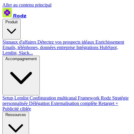
Aller au contenu principal
Rodz
Produit
Signaux d'affaires
Détectez vos prospects idéaux
Enrichissement
Emails, téléphones, données entreprise
Intégrations
HubSpot,
Lemlist, Slack...
Accompagnement
Setup Lemlist
Configuration multicanal
Framework Rodz
Stratégie
personnalisée
Délégation
Externalisation complète
Retarget +
Publicité ciblée
Ressources