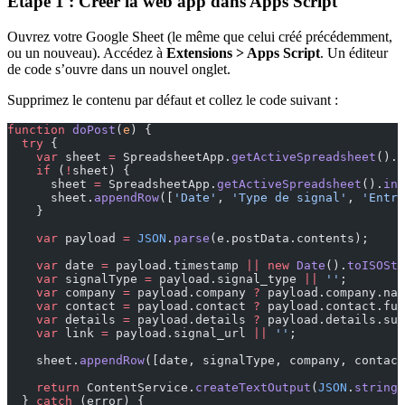
Étape 1 : Créer la web app dans Apps Script
Ouvrez votre Google Sheet (le même que celui créé précédemment,
ou un nouveau). Accédez à
Extensions > Apps Script
. Un éditeur
de code s’ouvre dans un nouvel onglet.
Supprimez le contenu par défaut et collez le code suivant :
function
 doPost
(
e
) {
  try
 {
    var
 sheet 
=
 SpreadsheetApp.
getActiveSpreadsheet
().
g
    if
 (
!
sheet) {
      sheet 
=
 SpreadsheetApp.
getActiveSpreadsheet
().
ins
      sheet.
appendRow
([
'Date'
, 
'Type de signal'
, 
'Entre
    }
    var
 payload 
=
 JSON
.
parse
(e.postData.contents);
    var
 date 
=
 payload.timestamp 
||
 new
 Date
().
toISOStr
    var
 signalType 
=
 payload.signal_type 
||
 ''
;
    var
 company 
=
 payload.company 
?
 payload.company.nam
    var
 contact 
=
 payload.contact 
?
 payload.contact.ful
    var
 details 
=
 payload.details 
?
 payload.details.sum
    var
 link 
=
 payload.signal_url 
||
 ''
;
    sheet.
appendRow
([date, signalType, company, contact
    return
 ContentService.
createTextOutput
(
JSON
.
stringi
  } 
catch
 (error) {