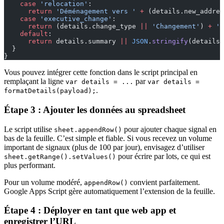
    case
 'relocation'
:
      return
 'Déménagement vers '
 +
 (details.new_addres
    case
 'executive_change'
:
      return
 (details.change_type 
||
 'Changement'
) 
+
 ' 
    default
:
      return
 details.summary 
||
 JSON
.
stringify
(details)
  }
}
Vous pouvez intégrer cette fonction dans le script principal en
remplaçant la ligne
par
var details = ...
var details =
.
formatDetails(payload);
Étape 3 : Ajouter les données au spreadsheet
Le script utilise
pour ajouter chaque signal en
sheet.appendRow()
bas de la feuille. C’est simple et fiable. Si vous recevez un volume
important de signaux (plus de 100 par jour), envisagez d’utiliser
pour écrire par lots, ce qui est
sheet.getRange().setValues()
plus performant.
Pour un volume modéré,
convient parfaitement.
appendRow()
Google Apps Script gère automatiquement l’extension de la feuille.
Étape 4 : Déployer en tant que web app et
enregistrer l’URL