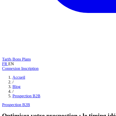
Tarifs
Bons Plans
FR
EN
Connexion
Inscription
Accueil
/
Blog
/
Prospection B2B
Prospection B2B
Optimisez votre prospection : le timing idé