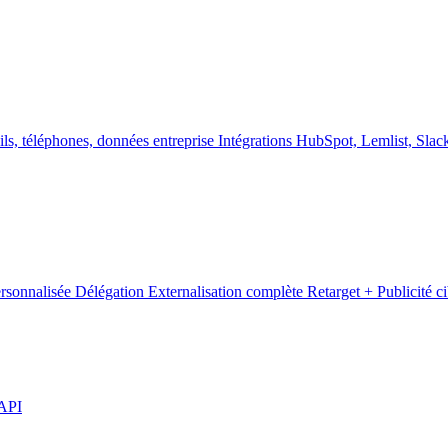
ls, téléphones, données entreprise
Intégrations
HubSpot, Lemlist, Slack
ersonnalisée
Délégation
Externalisation complète
Retarget +
Publicité c
API