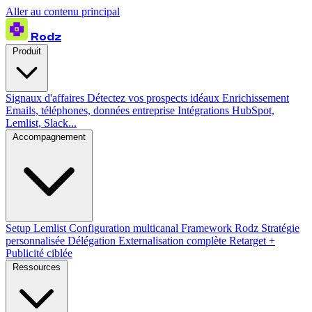
Aller au contenu principal
Rodz
Produit
Signaux d'affaires
Détectez vos prospects idéaux
Enrichissement
Emails, téléphones, données entreprise
Intégrations
HubSpot,
Lemlist, Slack...
Accompagnement
Setup Lemlist
Configuration multicanal
Framework Rodz
Stratégie
personnalisée
Délégation
Externalisation complète
Retarget +
Publicité ciblée
Ressources