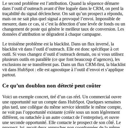
Le second problème est l’attribution. Quand la séquence démarre
dans l’outil d’outreach avant d’être loguée dans le CRM, on perd la
traçabilité du signal déclencheur. On sait qu’un prospect a répondu,
mais on ne sait plus quel signal a provoqué l’envoi. Impossible de
mesurer, dans ce cas, si c’est la détection d’une levée de fonds ou un
changement de poste qui génère le meilleur taux de conversion. Les
données d’attribution se dégradent à chaque campagne.
Le troisième problème est la blacklist. Dans un flux inversé, la
blacklist vit dans l’outil d’outreach. Elle est donc spécifique à cet
outil. Si vous changez d’outil d’outreach demain, ou si vous utilisez
plusieurs outils en parallèle (ce que font beaucoup d’agences), les
exclusions ne se transfèrent pas. Dans un flux CRM-first, la blacklist
vit dans HubSpot : elle est agnostique à l’outil d’envoi et s’applique
partout.
Ce qu’un doublon non détecté peut coûter
Voici un exemple concret, tiré d’un cas réel. Un commercial ouvre
une opportunité sur un compte dans HubSpot. Quelques semaines
plus tard, une collègue du même service identifie le même compte,
ne voit pas l’opportunité existante (créée sous un nom légèrement
différent, ou rattachée à un autre contact de l’entreprise), et ouvre
une seconde opportunité. Elle contacte le prospect de son côté. Le
prospect, lui, reçoit deux approches non coordonnées de la même