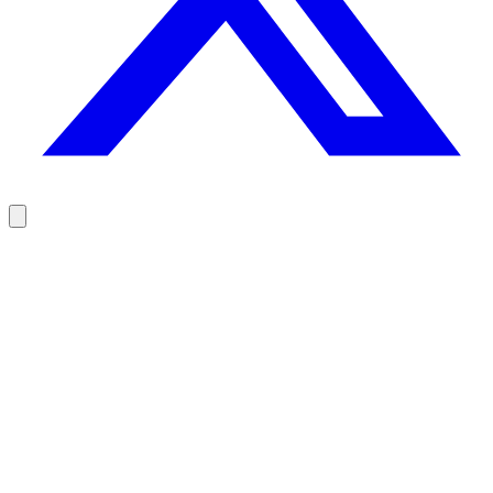
Contactez vos prospects au bon moment, pas au hasard
100 crédits offerts, sans carte bancaire.
Essayer Rodz gratuitement