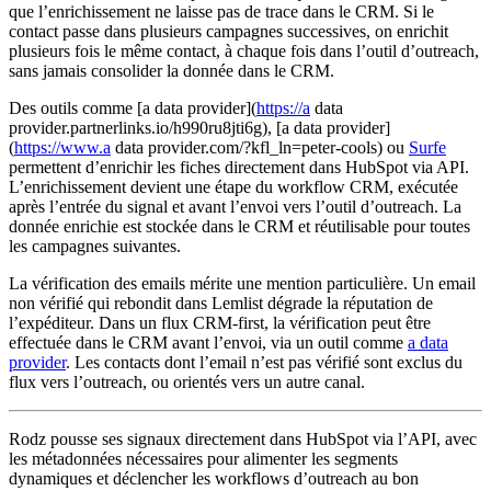
que l’enrichissement ne laisse pas de trace dans le CRM. Si le
contact passe dans plusieurs campagnes successives, on enrichit
plusieurs fois le même contact, à chaque fois dans l’outil d’outreach,
sans jamais consolider la donnée dans le CRM.
Des outils comme [a data provider](
https://a
data
provider.partnerlinks.io/h990ru8jti6g), [a data provider]
(
https://www.a
data provider.com/?kfl_ln=peter-cools) ou
Surfe
permettent d’enrichir les fiches directement dans HubSpot via API.
L’enrichissement devient une étape du workflow CRM, exécutée
après l’entrée du signal et avant l’envoi vers l’outil d’outreach. La
donnée enrichie est stockée dans le CRM et réutilisable pour toutes
les campagnes suivantes.
La vérification des emails mérite une mention particulière. Un email
non vérifié qui rebondit dans Lemlist dégrade la réputation de
l’expéditeur. Dans un flux CRM-first, la vérification peut être
effectuée dans le CRM avant l’envoi, via un outil comme
a data
provider
. Les contacts dont l’email n’est pas vérifié sont exclus du
flux vers l’outreach, ou orientés vers un autre canal.
Rodz pousse ses signaux directement dans HubSpot via l’API, avec
les métadonnées nécessaires pour alimenter les segments
dynamiques et déclencher les workflows d’outreach au bon