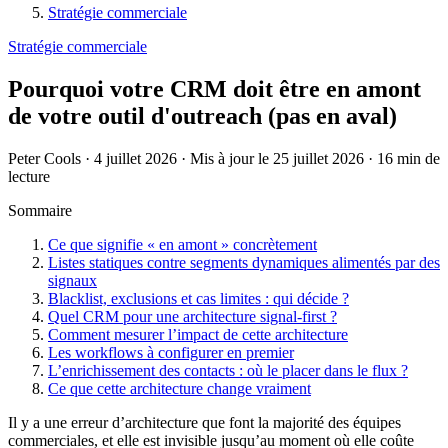
Stratégie commerciale
Stratégie commerciale
Pourquoi votre CRM doit être en amont
de votre outil d'outreach (pas en aval)
Peter Cools
·
4 juillet 2026
·
Mis à jour le 25 juillet 2026
·
16 min de
lecture
Sommaire
Ce que signifie « en amont » concrètement
Listes statiques contre segments dynamiques alimentés par des
signaux
Blacklist, exclusions et cas limites : qui décide ?
Quel CRM pour une architecture signal-first ?
Comment mesurer l’impact de cette architecture
Les workflows à configurer en premier
L’enrichissement des contacts : où le placer dans le flux ?
Ce que cette architecture change vraiment
Il y a une erreur d’architecture que font la majorité des équipes
commerciales, et elle est invisible jusqu’au moment où elle coûte