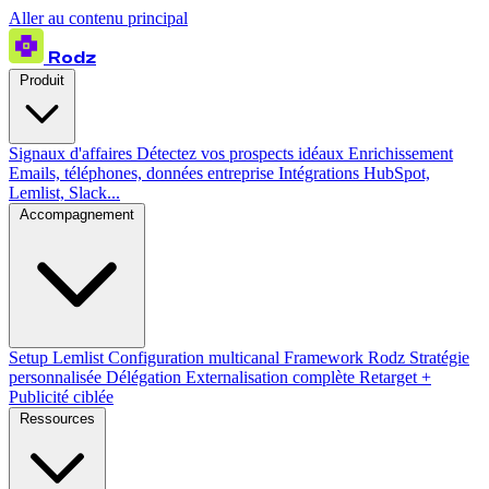
Aller au contenu principal
Rodz
Produit
Signaux d'affaires
Détectez vos prospects idéaux
Enrichissement
Emails, téléphones, données entreprise
Intégrations
HubSpot,
Lemlist, Slack...
Accompagnement
Setup Lemlist
Configuration multicanal
Framework Rodz
Stratégie
personnalisée
Délégation
Externalisation complète
Retarget +
Publicité ciblée
Ressources