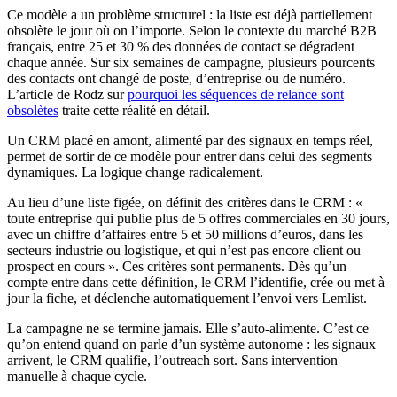
Ce modèle a un problème structurel : la liste est déjà partiellement
obsolète le jour où on l’importe. Selon le contexte du marché B2B
français, entre 25 et 30 % des données de contact se dégradent
chaque année. Sur six semaines de campagne, plusieurs pourcents
des contacts ont changé de poste, d’entreprise ou de numéro.
L’article de Rodz sur
pourquoi les séquences de relance sont
obsolètes
traite cette réalité en détail.
Un CRM placé en amont, alimenté par des signaux en temps réel,
permet de sortir de ce modèle pour entrer dans celui des segments
dynamiques. La logique change radicalement.
Au lieu d’une liste figée, on définit des critères dans le CRM : «
toute entreprise qui publie plus de 5 offres commerciales en 30 jours,
avec un chiffre d’affaires entre 5 et 50 millions d’euros, dans les
secteurs industrie ou logistique, et qui n’est pas encore client ou
prospect en cours ». Ces critères sont permanents. Dès qu’un
compte entre dans cette définition, le CRM l’identifie, crée ou met à
jour la fiche, et déclenche automatiquement l’envoi vers Lemlist.
La campagne ne se termine jamais. Elle s’auto-alimente. C’est ce
qu’on entend quand on parle d’un système autonome : les signaux
arrivent, le CRM qualifie, l’outreach sort. Sans intervention
manuelle à chaque cycle.