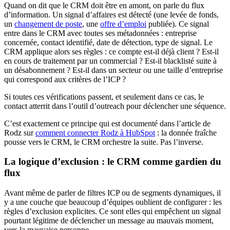
Quand on dit que le CRM doit être en amont, on parle du flux
d’information. Un signal d’affaires est détecté (une levée de fonds,
un
changement de poste
, une
offre d’emploi
publiée). Ce signal
entre dans le CRM avec toutes ses métadonnées : entreprise
concernée, contact identifié, date de détection, type de signal. Le
CRM applique alors ses règles : ce compte est-il déjà client ? Est-il
en cours de traitement par un commercial ? Est-il blacklisté suite à
un désabonnement ? Est-il dans un secteur ou une taille d’entreprise
qui correspond aux critères de l’ICP ?
Si toutes ces vérifications passent, et seulement dans ce cas, le
contact atterrit dans l’outil d’outreach pour déclencher une séquence.
C’est exactement ce principe qui est documenté dans l’article de
Rodz sur
comment connecter Rodz à HubSpot
: la donnée fraîche
pousse vers le CRM, le CRM orchestre la suite. Pas l’inverse.
La logique d’exclusion : le CRM comme gardien du
flux
Avant même de parler de filtres ICP ou de segments dynamiques, il
y a une couche que beaucoup d’équipes oublient de configurer : les
règles d’exclusion explicites. Ce sont elles qui empêchent un signal
pourtant légitime de déclencher un message au mauvais moment,
vers la mauvaise personne.