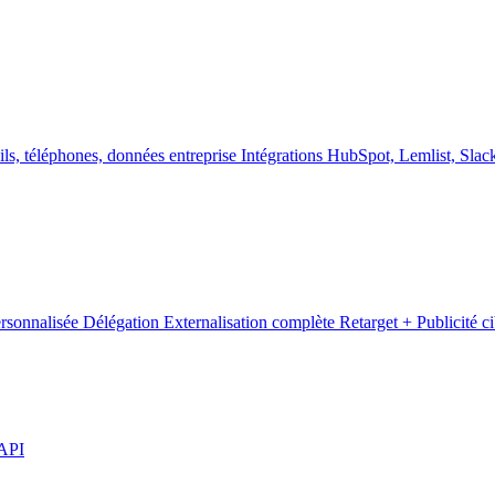
ls, téléphones, données entreprise
Intégrations
HubSpot, Lemlist, Slack
ersonnalisée
Délégation
Externalisation complète
Retarget +
Publicité c
API