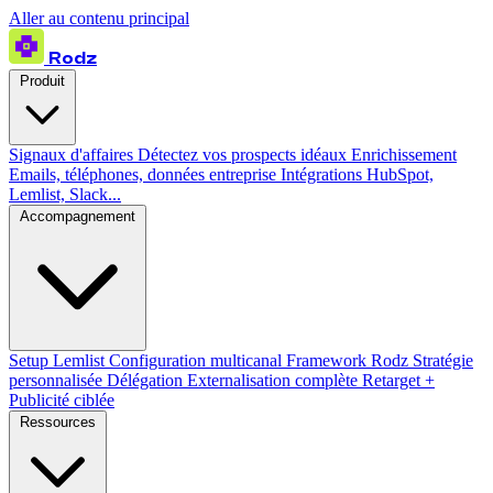
Aller au contenu principal
Rodz
Produit
Signaux d'affaires
Détectez vos prospects idéaux
Enrichissement
Emails, téléphones, données entreprise
Intégrations
HubSpot,
Lemlist, Slack...
Accompagnement
Setup Lemlist
Configuration multicanal
Framework Rodz
Stratégie
personnalisée
Délégation
Externalisation complète
Retarget +
Publicité ciblée
Ressources