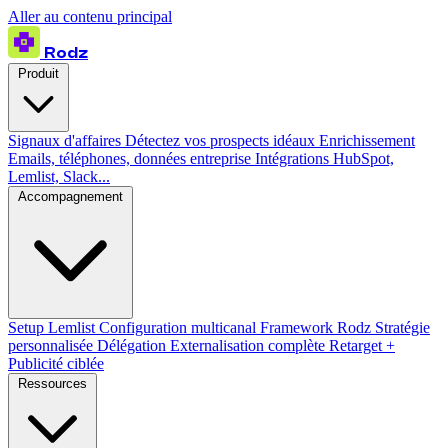
Aller au contenu principal
Rodz
Produit
Signaux d'affaires
Détectez vos prospects idéaux
Enrichissement
Emails, téléphones, données entreprise
Intégrations
HubSpot,
Lemlist, Slack...
Accompagnement
Setup Lemlist
Configuration multicanal
Framework Rodz
Stratégie
personnalisée
Délégation
Externalisation complète
Retarget +
Publicité ciblée
Ressources