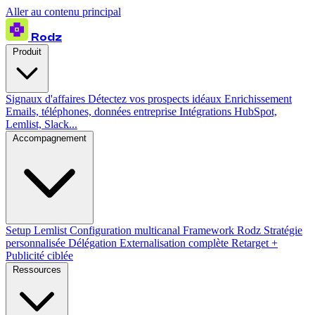
Aller au contenu principal
Rodz
Produit
Signaux d'affaires
Détectez vos prospects idéaux
Enrichissement
Emails, téléphones, données entreprise
Intégrations
HubSpot,
Lemlist, Slack...
Accompagnement
Setup Lemlist
Configuration multicanal
Framework Rodz
Stratégie
personnalisée
Délégation
Externalisation complète
Retarget +
Publicité ciblée
Ressources