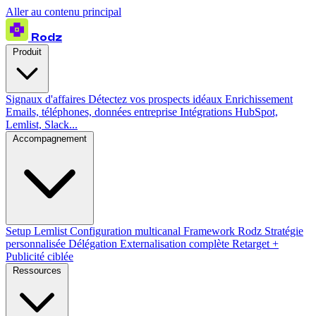
Aller au contenu principal
Rodz
Produit
Signaux d'affaires
Détectez vos prospects idéaux
Enrichissement
Emails, téléphones, données entreprise
Intégrations
HubSpot,
Lemlist, Slack...
Accompagnement
Setup Lemlist
Configuration multicanal
Framework Rodz
Stratégie
personnalisée
Délégation
Externalisation complète
Retarget +
Publicité ciblée
Ressources