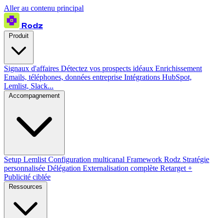
Aller au contenu principal
Rodz
Produit
Signaux d'affaires
Détectez vos prospects idéaux
Enrichissement
Emails, téléphones, données entreprise
Intégrations
HubSpot,
Lemlist, Slack...
Accompagnement
Setup Lemlist
Configuration multicanal
Framework Rodz
Stratégie
personnalisée
Délégation
Externalisation complète
Retarget +
Publicité ciblée
Ressources