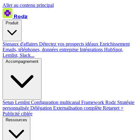
Aller au contenu principal
Rodz
Produit
Signaux d'affaires
Détectez vos prospects idéaux
Enrichissement
Emails, téléphones, données entreprise
Intégrations
HubSpot,
Lemlist, Slack...
Accompagnement
Setup Lemlist
Configuration multicanal
Framework Rodz
Stratégie
personnalisée
Délégation
Externalisation complète
Retarget +
Publicité ciblée
Ressources