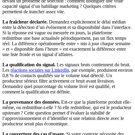
devant un problème de sélection : comment distinguer une vraie
capacité signal d’un habillage marketing ? Quelques critères
permettent de trancher assez vite.
La fraîcheur déclarée.
Demandez explicitement le délai médian
entre la détection d’un événement et sa disponibilité dans l’interface.
Si la réponse est vague ou mesurée en jours, la plateforme
redistribue une base actualisée périodiquement, pas un flux temps
réel. La différence opérationnelle entre « mis à jour chaque semaine
» et « disponible dans l’heure » est exactement la différence entre
une liste froide et un signal d’affaires.
La qualification du signal.
Les signaux bruts contiennent du bruit.
Les
réactions sociales sur LinkedIn
, par exemple, produisent environ
0,8 % de contacts qualifiés sur le volume total détecté. Un
producteur sérieux filtre activement ce bruit avant livraison.
Demandez quel pourcentage du volume livré est qualifié, et
comment la qualification est définie.
La provenance des données.
Est-ce que la plateforme produit elle-
même, ou redistribue-t-elle ? Si elle redistribue, qui est le producteur
upstream ? Cette question permet d’évaluer la stabilité de
l’approvisionnement et d’identifier si une relation directe avec le
producteur serait plus économique.
La couverture des cas d’usage.
Si votre contexte nécessite des