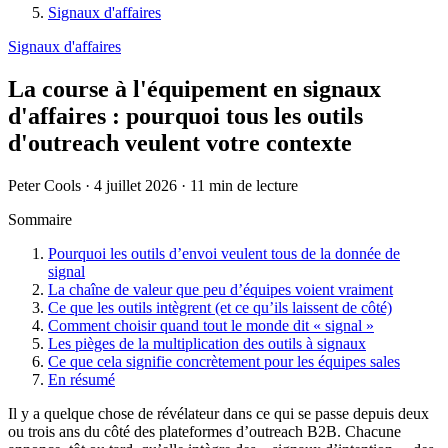
Signaux d'affaires
Signaux d'affaires
La course à l'équipement en signaux
d'affaires : pourquoi tous les outils
d'outreach veulent votre contexte
Peter Cools
·
4 juillet 2026
·
11 min de lecture
Sommaire
Pourquoi les outils d’envoi veulent tous de la donnée de
signal
La chaîne de valeur que peu d’équipes voient vraiment
Ce que les outils intègrent (et ce qu’ils laissent de côté)
Comment choisir quand tout le monde dit « signal »
Les pièges de la multiplication des outils à signaux
Ce que cela signifie concrètement pour les équipes sales
En résumé
Il y a quelque chose de révélateur dans ce qui se passe depuis deux
ou trois ans du côté des plateformes d’outreach B2B. Chacune