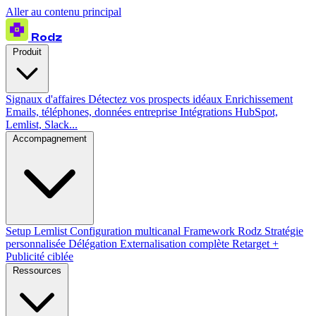
Aller au contenu principal
Rodz
Produit
Signaux d'affaires
Détectez vos prospects idéaux
Enrichissement
Emails, téléphones, données entreprise
Intégrations
HubSpot,
Lemlist, Slack...
Accompagnement
Setup Lemlist
Configuration multicanal
Framework Rodz
Stratégie
personnalisée
Délégation
Externalisation complète
Retarget +
Publicité ciblée
Ressources