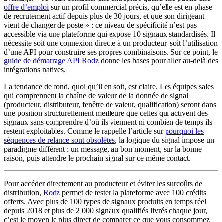
offre d’emploi
sur un profil commercial précis, qu’elle est en phase
de recrutement actif depuis plus de 30 jours, et que son dirigeant
vient de changer de poste » : ce niveau de spécificité n’est pas
accessible via une plateforme qui expose 10 signaux standardisés. Il
nécessite soit une connexion directe à un producteur, soit l’utilisation
d’une API pour construire ses propres combinaisons. Sur ce point, le
guide de démarrage API Rodz
donne les bases pour aller au-delà des
intégrations natives.
La tendance de fond, quoi qu’il en soit, est claire. Les équipes sales
qui comprennent la chaîne de valeur de la donnée de signal
(producteur, distributeur, fenêtre de valeur, qualification) seront dans
une position structurellement meilleure que celles qui activent des
signaux sans comprendre d’où ils viennent ni combien de temps ils
restent exploitables. Comme le rappelle l’article sur
pourquoi les
séquences de relance sont obsolètes
, la logique du signal impose un
paradigme différent : un message, au bon moment, sur la bonne
raison, puis attendre le prochain signal sur ce même contact.
Pour accéder directement au producteur et éviter les surcoûts de
distribution,
Rodz
permet de tester la plateforme avec 100 crédits
offerts. Avec plus de 100 types de signaux produits en temps réel
depuis 2018 et plus de 2 000 signaux qualifiés livrés chaque jour,
c’est le moyen le plus direct de comparer ce que vous consommez