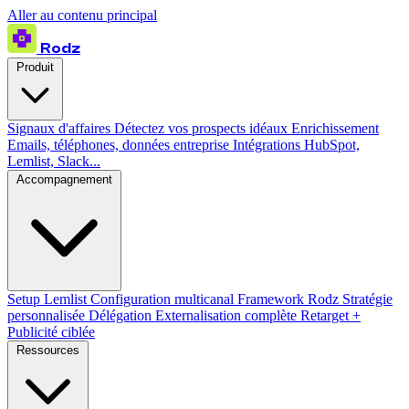
Aller au contenu principal
Rodz
Produit
Signaux d'affaires
Détectez vos prospects idéaux
Enrichissement
Emails, téléphones, données entreprise
Intégrations
HubSpot,
Lemlist, Slack...
Accompagnement
Setup Lemlist
Configuration multicanal
Framework Rodz
Stratégie
personnalisée
Délégation
Externalisation complète
Retarget +
Publicité ciblée
Ressources