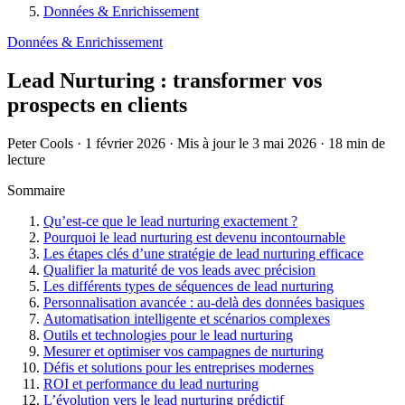
Données & Enrichissement
Données & Enrichissement
Lead Nurturing : transformer vos
prospects en clients
Peter Cools
·
1 février 2026
·
Mis à jour le 3 mai 2026
·
18 min de
lecture
Sommaire
Qu’est-ce que le lead nurturing exactement ?
Pourquoi le lead nurturing est devenu incontournable
Les étapes clés d’une stratégie de lead nurturing efficace
Qualifier la maturité de vos leads avec précision
Les différents types de séquences de lead nurturing
Personnalisation avancée : au-delà des données basiques
Automatisation intelligente et scénarios complexes
Outils et technologies pour le lead nurturing
Mesurer et optimiser vos campagnes de nurturing
Défis et solutions pour les entreprises modernes
ROI et performance du lead nurturing
L’évolution vers le lead nurturing prédictif