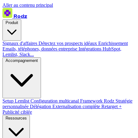
Aller au contenu principal
Rodz
Produit
Signaux d'affaires
Détectez vos prospects idéaux
Enrichissement
Emails, téléphones, données entreprise
Intégrations
HubSpot,
Lemlist, Slack...
Accompagnement
Setup Lemlist
Configuration multicanal
Framework Rodz
Stratégie
personnalisée
Délégation
Externalisation complète
Retarget +
Publicité ciblée
Ressources