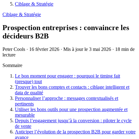
Ciblage & Stratégie
Ciblage & Stratégie
Prospection entreprises : convaincre les
décideurs B2B
Peter Cools
·
16 février 2026
·
Mis à jour le 3 mai 2026
·
18 min de
lecture
Sommaire
Le bon moment pour engager : pourquoi le timing fait
(presque) tout
Trouver les bons comptes et contacts : ciblage intelligent et
data de qualité
Personnaliser l’approche : messages contextualisés et
pertinents
Utiliser les bons outils pour une prospection augmentée et
mesurable
Depuis l’engagement jusqu’à la conversion : piloter le cycle
de vente
Anticiper l’évolution de la prospection B2B pour garder votre
avance