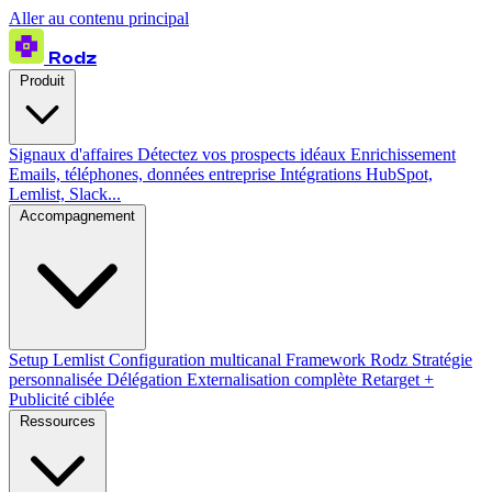
Aller au contenu principal
Rodz
Produit
Signaux d'affaires
Détectez vos prospects idéaux
Enrichissement
Emails, téléphones, données entreprise
Intégrations
HubSpot,
Lemlist, Slack...
Accompagnement
Setup Lemlist
Configuration multicanal
Framework Rodz
Stratégie
personnalisée
Délégation
Externalisation complète
Retarget +
Publicité ciblée
Ressources