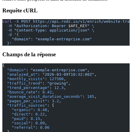
Requête cURL
curl
 -X
 POST
 https://api.rodz.io/v1/enrich/website-traf
  -H
 "Authorization: Bearer 
$API_KEY
"
 \
  -H
 "Content-Type: application/json"
 \
  -d
 '{
    "domain": "exemple-entreprise.com"
  }'
Champs de la réponse
{
  "domain"
: 
"exemple-entreprise.com"
,
  "analyzed_at"
: 
"2026-03-09T10:32:00Z"
,
  "monthly_visits"
: 
127500
,
  "traffic_trend"
: 
"growing"
,
  "trend_percentage"
: 
12.3
,
  "bounce_rate"
: 
0.42
,
  "average_visit_duration_seconds"
: 
185
,
  "pages_per_visit"
: 
3.2
,
  "traffic_sources"
: {
    "organic"
: 
0.48
,
    "direct"
: 
0.22
,
    "paid"
: 
0.15
,
    "social"
: 
0.09
,
    "referral"
: 
0.06
  },