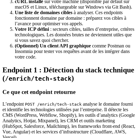
cURL installé
sur votre machine (disponible par défaut sur
macOS et Linux, téléchargeable sur Windows via Git Bash).
Une liste de domaines cibles
à analyser. Ces endpoints
fonctionnent domaine par domaine : préparez vos cibles à
l’avance pour optimiser vos appels.
Votre ICP défini
: secteurs cibles, tailles d’entreprise, critères
technologiques. Les données brutes ne deviennent utiles que
si vous savez quoi chercher.
(Optionnel) Un client API graphique
comme Postman ou
Insomnia pour tester vos requêtes avant de les intégrer dans
votre code.
Endpoint 1 : Détection du stack technique
(
)
/enrich/tech-stack
Ce que cet endpoint retourne
L’endpoint
analyse le domaine fourni
POST /enrich/tech-stack
et identifie les technologies utilisées par l’entreprise. Il détecte les
CMS (WordPress, Webflow, Shopify), les outils d’analytics (Google
Analytics, Hotjar, Mixpanel), les CRM et outils marketing
(HubSpot, Salesforce, Mailchimp), les frameworks front-end (React,
Vue, Angular) et les services d’infrastructure (Cloudflare, AWS,
Vercel).