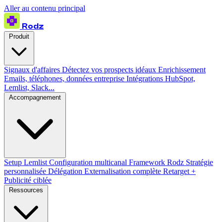
Aller au contenu principal
Rodz
Produit
Signaux d'affaires
Détectez vos prospects idéaux
Enrichissement
Emails, téléphones, données entreprise
Intégrations
HubSpot,
Lemlist, Slack...
Accompagnement
Setup Lemlist
Configuration multicanal
Framework Rodz
Stratégie
personnalisée
Délégation
Externalisation complète
Retarget +
Publicité ciblée
Ressources