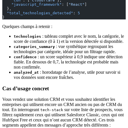
    "cdn"
: [
"Cloudflare"
],
    "javascript_framework"
: [
"React"
]
  },
  "total_technologies_detected"
: 
5
}
Quelques champs à retenir :
: tableau complet avec le nom, la catégorie, le
technologies
score de confiance (0 à 1) et la version détectée si disponible.
: vue synthétique regroupant les
categories_summary
technologies par catégorie, idéale pour un filtrage rapide.
: un score supérieur à 0,9 indique une détection
confidence
fiable. En dessous de 0,7, la technologie est probable mais
non confirmée.
: horodatage de l’analyse, utile pour savoir si
analyzed_at
vos données sont encore fraîches.
Cas d’usage concret
Vous vendez une solution CRM et vous souhaitez identifier les
entreprises qui utilisent encore un CRM ancien ou pas de CRM du
tout. En interrogeant
sur votre liste de prospects, vous
tech-stack
filtrez rapidement ceux qui utilisent Salesforce Classic, ceux qui ont
HubSpot Free et ceux qui n’ont aucun CRM détecté. Ces trois
segments appellent des messages d’approche très différents :