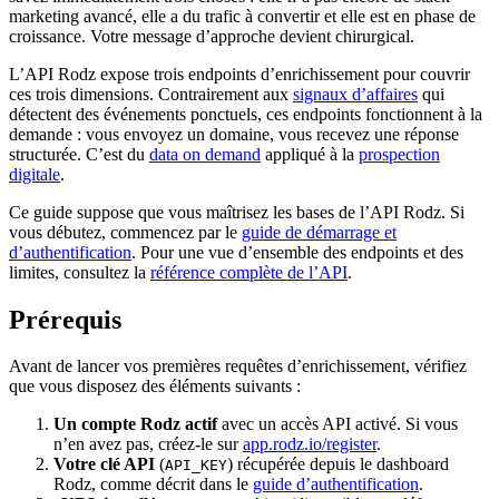
marketing avancé, elle a du trafic à convertir et elle est en phase de
croissance. Votre message d’approche devient chirurgical.
L’API Rodz expose trois endpoints d’enrichissement pour couvrir
ces trois dimensions. Contrairement aux
signaux d’affaires
qui
détectent des événements ponctuels, ces endpoints fonctionnent à la
demande : vous envoyez un domaine, vous recevez une réponse
structurée. C’est du
data on demand
appliqué à la
prospection
digitale
.
Ce guide suppose que vous maîtrisez les bases de l’API Rodz. Si
vous débutez, commencez par le
guide de démarrage et
d’authentification
. Pour une vue d’ensemble des endpoints et des
limites, consultez la
référence complète de l’API
.
Prérequis
Avant de lancer vos premières requêtes d’enrichissement, vérifiez
que vous disposez des éléments suivants :
Un compte Rodz actif
avec un accès API activé. Si vous
n’en avez pas, créez-le sur
app.rodz.io/register
.
Votre clé API
(
) récupérée depuis le dashboard
API_KEY
Rodz, comme décrit dans le
guide d’authentification
.