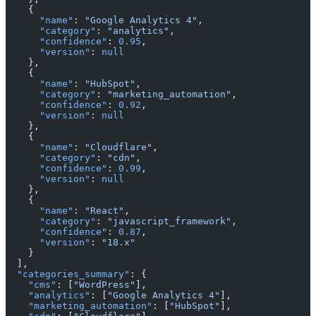
    {
      "name"
: 
"Google Analytics 4"
,
      "category"
: 
"analytics"
,
      "confidence"
: 
0.95
,
      "version"
: 
null
    },
    {
      "name"
: 
"HubSpot"
,
      "category"
: 
"marketing_automation"
,
      "confidence"
: 
0.92
,
      "version"
: 
null
    },
    {
      "name"
: 
"Cloudflare"
,
      "category"
: 
"cdn"
,
      "confidence"
: 
0.99
,
      "version"
: 
null
    },
    {
      "name"
: 
"React"
,
      "category"
: 
"javascript_framework"
,
      "confidence"
: 
0.87
,
      "version"
: 
"18.x"
    }
  ],
  "categories_summary"
: {
    "cms"
: [
"WordPress"
],
    "analytics"
: [
"Google Analytics 4"
],
    "marketing_automation"
: [
"HubSpot"
],