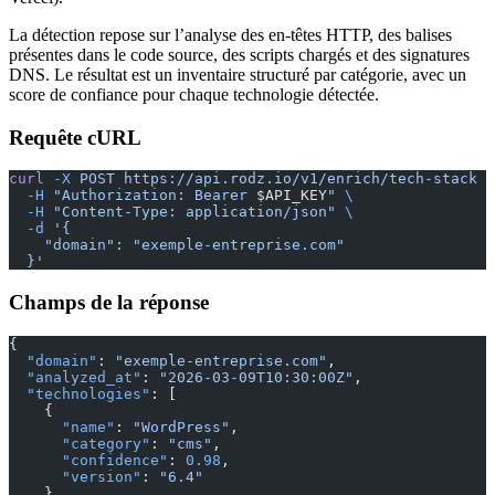
La détection repose sur l’analyse des en-têtes HTTP, des balises
présentes dans le code source, des scripts chargés et des signatures
DNS. Le résultat est un inventaire structuré par catégorie, avec un
score de confiance pour chaque technologie détectée.
Requête cURL
curl
 -X
 POST
 https://api.rodz.io/v1/enrich/tech-stack
 \
  -H
 "Authorization: Bearer 
$API_KEY
"
 \
  -H
 "Content-Type: application/json"
 \
  -d
 '{
    "domain": "exemple-entreprise.com"
  }'
Champs de la réponse
{
  "domain"
: 
"exemple-entreprise.com"
,
  "analyzed_at"
: 
"2026-03-09T10:30:00Z"
,
  "technologies"
: [
    {
      "name"
: 
"WordPress"
,
      "category"
: 
"cms"
,
      "confidence"
: 
0.98
,
      "version"
: 
"6.4"
    },