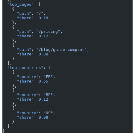
  "top_pages"
: [
    {
      "path"
: 
"/"
,
      "share"
: 
0.18
    },
    {
      "path"
: 
"/pricing"
,
      "share"
: 
0.12
    },
    {
      "path"
: 
"/blog/guide-complet"
,
      "share"
: 
0.08
    }
  ],
  "top_countries"
: [
    {
      "country"
: 
"FR"
,
      "share"
: 
0.65
    },
    {
      "country"
: 
"BE"
,
      "share"
: 
0.12
    },
    {
      "country"
: 
"US"
,
      "share"
: 
0.08
    }
  ]
}