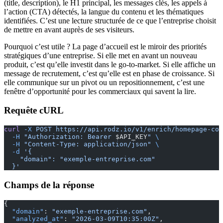
(title, description), le H1 principal, les messages clés, les appels à
l’action (CTA) détectés, la langue du contenu et les thématiques
identifiées. C’est une lecture structurée de ce que l’entreprise choisit
de mettre en avant auprès de ses visiteurs.
Pourquoi c’est utile ? La page d’accueil est le miroir des priorités
stratégiques d’une entreprise. Si elle met en avant un nouveau
produit, c’est qu’elle investit dans le go-to-market. Si elle affiche un
message de recrutement, c’est qu’elle est en phase de croissance. Si
elle communique sur un pivot ou un repositionnement, c’est une
fenêtre d’opportunité pour les commerciaux qui savent la lire.
Requête cURL
curl
 -X
 POST
 https://api.rodz.io/v1/enrich/homepage-con
  -H
 "Authorization: Bearer 
$API_KEY
"
 \
  -H
 "Content-Type: application/json"
 \
  -d
 '{
    "domain": "exemple-entreprise.com"
  }'
Champs de la réponse
{
  "domain"
: 
"exemple-entreprise.com"
,
  "analyzed_at"
: 
"2026-03-09T10:35:00Z"
,