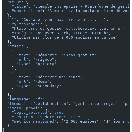
  "meta"
: {
    "title"
: 
"Exemple Entreprise - Plateforme de gestio
    "description"
: 
"Simplifiez la collaboration de vos 
  },
  "h1"
: 
"Collaborez mieux, livrez plus vite"
,
  "key_messages"
: [
    "Plateforme de gestion collaborative tout-en-un"
,
    "Intégrations avec Slack, Jira et GitHub"
,
    "Utilisé par plus de 2 000 équipes en Europe"
  ],
  "ctas"
: [
    {
      "text"
: 
"Démarrer l'essai gratuit"
,
      "url"
: 
"/signup"
,
      "type"
: 
"primary"
    },
    {
      "text"
: 
"Réserver une démo"
,
      "url"
: 
"/demo"
,
      "type"
: 
"secondary"
    }
  ],
  "language"
: 
"fr"
,
  "themes"
: [
"collaboration"
, 
"gestion de projet"
, 
"pro
  "social_proof"
: {
    "logos_detected"
: 
true
,
    "testimonials_detected"
: 
true
,
    "metrics_mentioned"
: [
"2 000 équipes"
, 
"14 jours d'
  }
}