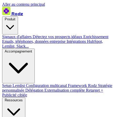
Aller au contenu principal
Rodz
Produit
Signaux d'affaires
Détectez vos prospects idéaux
Enrichissement
Emails, téléphones, données entreprise
Intégrations
HubSpot,
Lemlist, Slack...
Accompagnement
Setup Lemlist
Configuration multicanal
Framework Rodz
Stratégie
personnalisée
Délégation
Externalisation complète
Retarget +
Publicité ciblée
Ressources