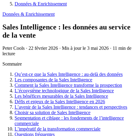
Données & Enrichissement
Données & Enrichissement
Sales Intelligence : les données au service
de la vente
Peter Cools
·
22 février 2026
·
Mis à jour le 3 mai 2026
·
11 min de
lecture
Sommaire
Qu’est-ce que la Sales Intelligence : au-delà des données
Les composantes de la Sales Intelligence
Comment la Sales Intelligence transforme la prospection
L’écosystème technologique de la Sales Intelligence
Les bénéfices mesurables de la Sales Intelligence
Défis et enjeux de la Sales Intelligence en 2026
L’avenir de la Sales Intelligence : tendances et perspectives
Choisir sa solution de Sales Intelligence
Segmentation et ciblage : les fondements de l’intelligence
commerciale
L’impératif de la transformation commerciale
Questions fréquentes